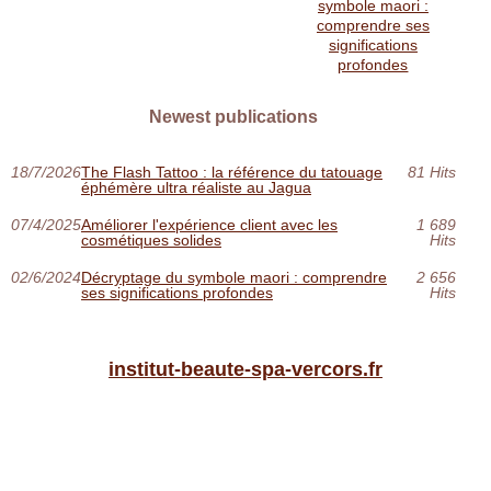
symbole maori :
comprendre ses
significations
profondes
Newest publications
18/7/2026
The Flash Tattoo : la référence du tatouage
81 Hits
éphémère ultra réaliste au Jagua
07/4/2025
Améliorer l'expérience client avec les
1 689
cosmétiques solides
Hits
02/6/2024
Décryptage du symbole maori : comprendre
2 656
ses significations profondes
Hits
institut-beaute-spa-vercors.fr