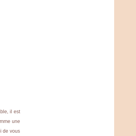
le, il est
comme une
oi de vous