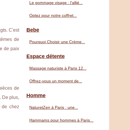
Le gommage visage : l'allié...
Optez pour notre coffret...
Bebe
gts. C'est
stèmes de
Pourquoi Choisir une Crème...
re de paix
Espace détente
Massage naturiste à Paris 12...
Offrez-vous un moment de...
pièces de
Homme
. De plus,
s de chez
NaturetZen à Paris : une...
Hammams pour hommes à Paris...