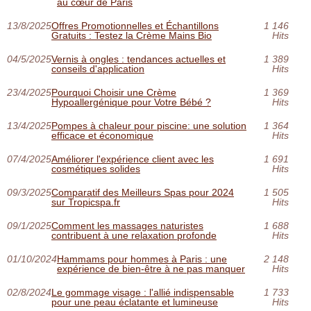
au cœur de Paris
13/8/2025
Offres Promotionnelles et Échantillons
1 146
Gratuits : Testez la Crème Mains Bio
Hits
04/5/2025
Vernis à ongles : tendances actuelles et
1 389
conseils d'application
Hits
23/4/2025
Pourquoi Choisir une Crème
1 369
Hypoallergénique pour Votre Bébé ?
Hits
13/4/2025
Pompes à chaleur pour piscine: une solution
1 364
efficace et économique
Hits
07/4/2025
Améliorer l'expérience client avec les
1 691
cosmétiques solides
Hits
09/3/2025
Comparatif des Meilleurs Spas pour 2024
1 505
sur Tropicspa.fr
Hits
09/1/2025
Comment les massages naturistes
1 688
contribuent à une relaxation profonde
Hits
01/10/2024
Hammams pour hommes à Paris : une
2 148
expérience de bien-être à ne pas manquer
Hits
02/8/2024
Le gommage visage : l'allié indispensable
1 733
pour une peau éclatante et lumineuse
Hits