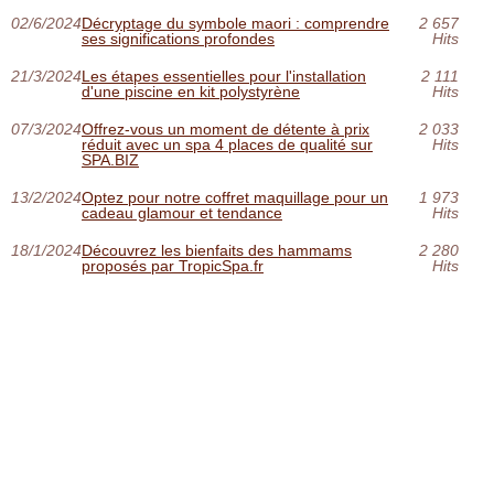
02/6/2024
Décryptage du symbole maori : comprendre
2 657
ses significations profondes
Hits
21/3/2024
Les étapes essentielles pour l'installation
2 111
d'une piscine en kit polystyrène
Hits
07/3/2024
Offrez-vous un moment de détente à prix
2 033
réduit avec un spa 4 places de qualité sur
Hits
SPA.BIZ
13/2/2024
Optez pour notre coffret maquillage pour un
1 973
cadeau glamour et tendance
Hits
18/1/2024
Découvrez les bienfaits des hammams
2 280
proposés par TropicSpa.fr
Hits