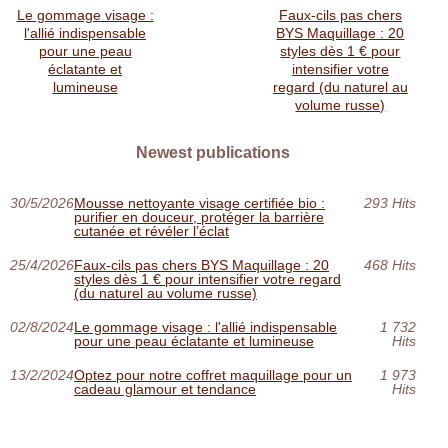
Le gommage visage :
Faux-cils pas chers
l'allié indispensable
BYS Maquillage : 20
pour une peau
styles dès 1 € pour
éclatante et
intensifier votre
lumineuse
regard (du naturel au
volume russe)
Newest publications
30/5/2026
Mousse nettoyante visage certifiée bio :
293 Hits
purifier en douceur, protéger la barrière
cutanée et révéler l’éclat
25/4/2026
Faux-cils pas chers BYS Maquillage : 20
468 Hits
styles dès 1 € pour intensifier votre regard
(du naturel au volume russe)
02/8/2024
Le gommage visage : l'allié indispensable
1 732
pour une peau éclatante et lumineuse
Hits
13/2/2024
Optez pour notre coffret maquillage pour un
1 973
cadeau glamour et tendance
Hits