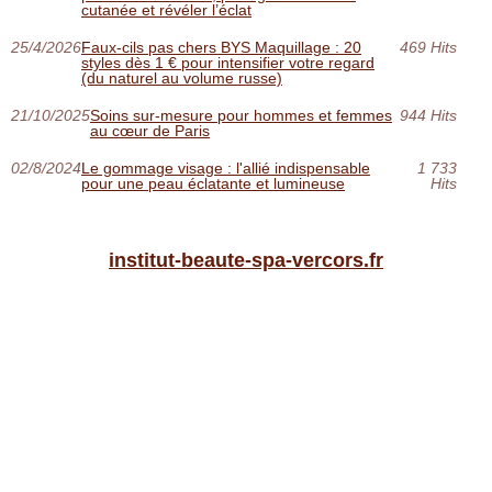
cutanée et révéler l’éclat
25/4/2026
Faux-cils pas chers BYS Maquillage : 20
469 Hits
styles dès 1 € pour intensifier votre regard
(du naturel au volume russe)
21/10/2025
Soins sur-mesure pour hommes et femmes
944 Hits
au cœur de Paris
02/8/2024
Le gommage visage : l'allié indispensable
1 733
pour une peau éclatante et lumineuse
Hits
institut-beaute-spa-vercors.fr